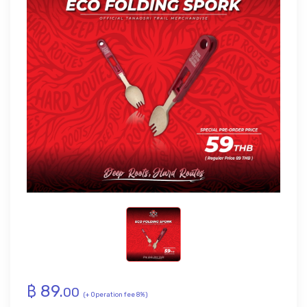
฿
89
.
00
(+ Operation fee 8%)