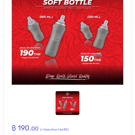
฿
190
.
00
(+ Operation fee 8%)